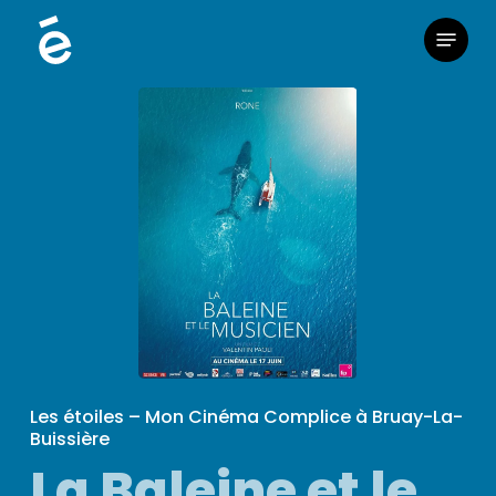
Skip
Menu
to
main
content
Les étoiles – Mon Cinéma Complice à Bruay-La-
Buissière
La Baleine et le