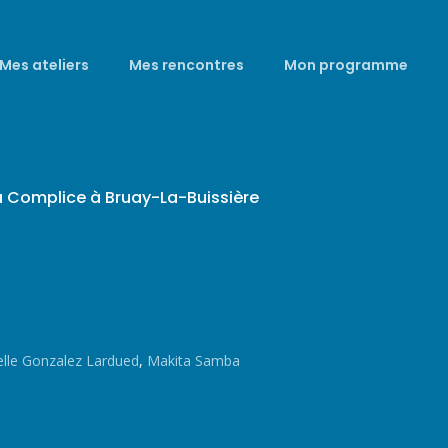
Mes ateliers
Mes rencontres
Mon programme
a Complice à Bruay-La-Buissière
elle Gonzalez Lardued
,
Makita Samba