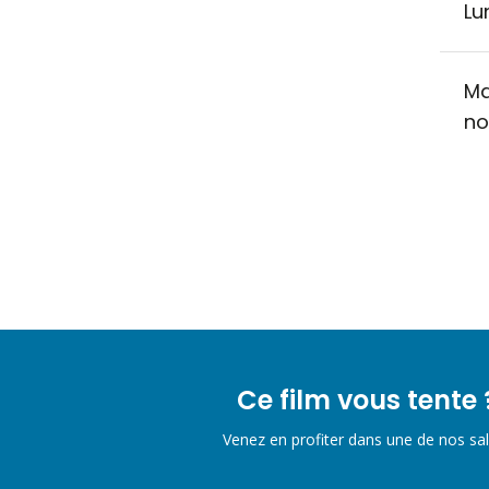
Lu
Ma
no
Ce film vous tente 
Venez en profiter dans une de nos sal