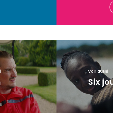
i
Voir aussi
m
Six jo