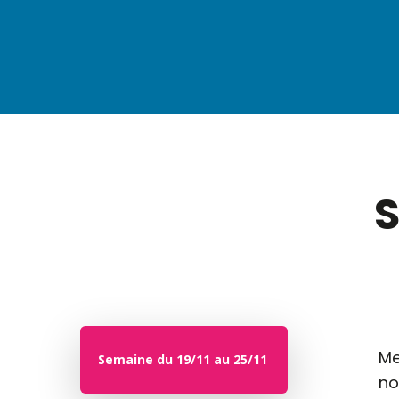
S
Me
Semaine du 19/11 au 25/11
no