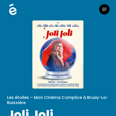
Skip
Menu
to
main
content
Les étoiles – Mon Cinéma Complice à Bruay-La-
Buissière
Joli Joli