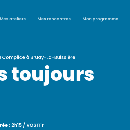
Mes ateliers
Mes rencontres
Mon programme
a Complice à Bruay-La-Buissière
s toujours
urée : 2h15 / VOSTFr