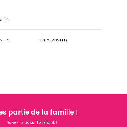
STFr)
STFr)
18h15 (VOSTFr)
es partie de la famille !
Suivez-nous sur Facebook !