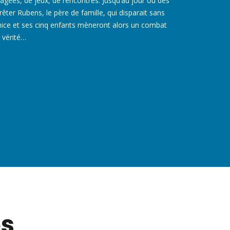
tagées, de jeux, de rencontres. Jusqu’au jour où des
er Rubens, le père de famille, qui disparait sans
nice et ses cinq enfants mèneront alors un combat
 vérité…
es