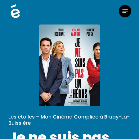
Skip
Menu
to
main
content
Les étoiles – Mon Cinéma Complice à Bruay-La-
Buissière
Je ne suis pas