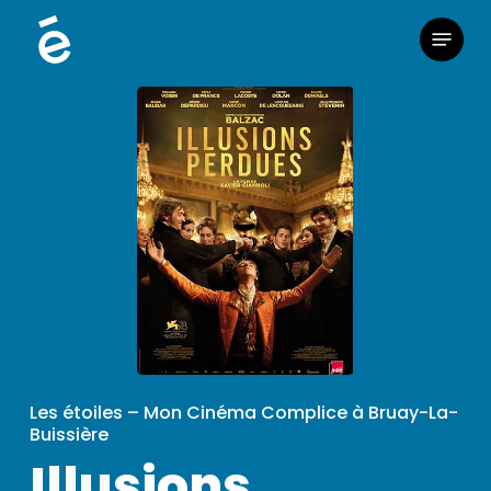
Skip
Menu
to
main
content
Les étoiles – Mon Cinéma Complice à Bruay-La-
Buissière
Illusions