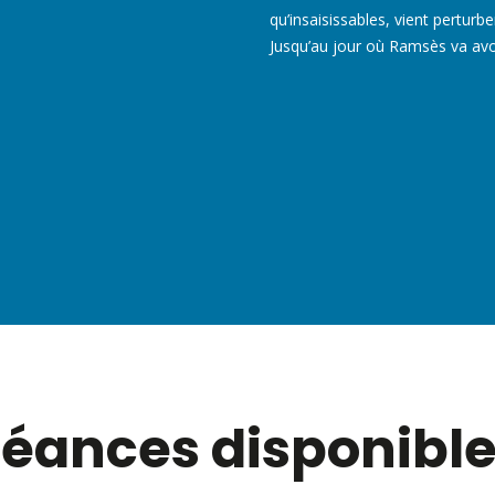
qu’insaisissables, vient perturb
Jusqu’au jour où Ramsès va avoi
éances disponibl