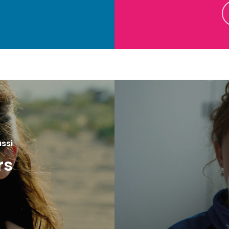
ussi
rs