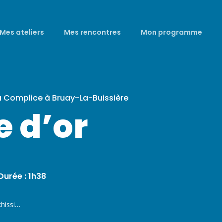
Mes ateliers
Mes rencontres
Mon programme
a Complice à Bruay-La-Buissière
e d’or
urée : 1h38
khissi…