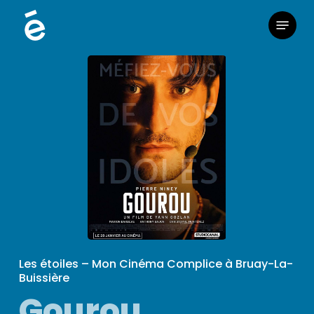
Skip
Menu
to
main
content
Les étoiles – Mon Cinéma Complice à Bruay-La-
Buissière
Gourou