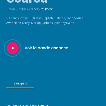
Drame
,
Thriller
– France – 2h 06min
De
Yann Gozlan
|
Par
Jean-Baptiste Delafon
,
Yann Gozlan
Avec
Pierre Niney
,
Marion Barbeau
,
Anthony Bajon
Play
Voir la bande annonce
Video
Synopsis
Tout public avec avertissement