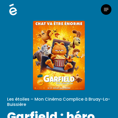
Skip
Menu
to
main
content
Les étoiles – Mon Cinéma Complice à Bruay-La-
Buissière
Garfield : héro