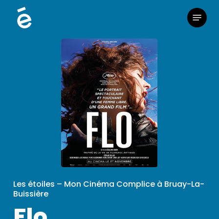
Skip
Menu
to
main
content
Les étoiles – Mon Cinéma Complice à Bruay-La-
Buissière
Flo