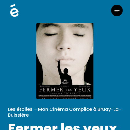
Skip
Menu
to
main
content
Les étoiles – Mon Cinéma Complice à Bruay-La-
Buissière
Fermer les yeux