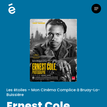
Skip
Menu
to
main
content
Les étoiles – Mon Cinéma Complice à Bruay-La-
Buissière
Ernest Cole,