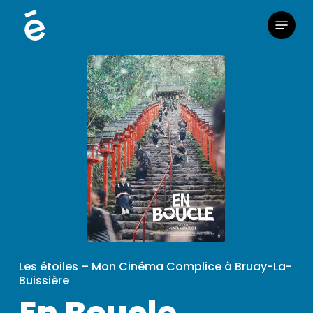
Skip
Menu
to
main
content
Les étoiles – Mon Cinéma Complice à Bruay-La-
Buissière
En Boucle