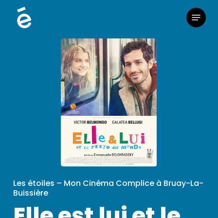
Skip
Menu
to
main
content
Les étoiles – Mon Cinéma Complice à Bruay-La-
Buissière
Elle est lui et le