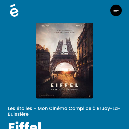
Skip
Menu
to
main
content
Les étoiles – Mon Cinéma Complice à Bruay-La-
Buissière
Eiffel