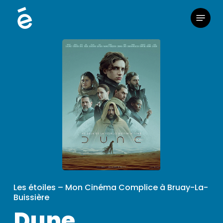
Skip
Menu
to
main
content
Les étoiles – Mon Cinéma Complice à Bruay-La-
Buissière
Dune