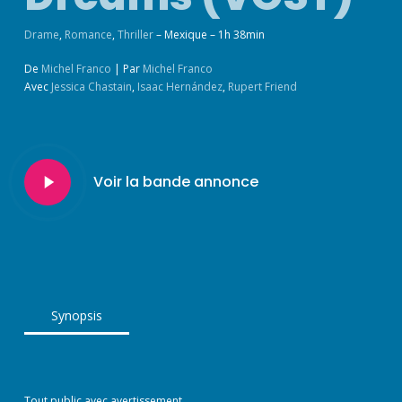
Drame
,
Romance
,
Thriller
– Mexique – 1h 38min
De
Michel Franco
|
Par
Michel Franco
Avec
Jessica Chastain
,
Isaac Hernández
,
Rupert Friend
Play
Voir la bande annonce
Video
Synopsis
Tout public avec avertissement