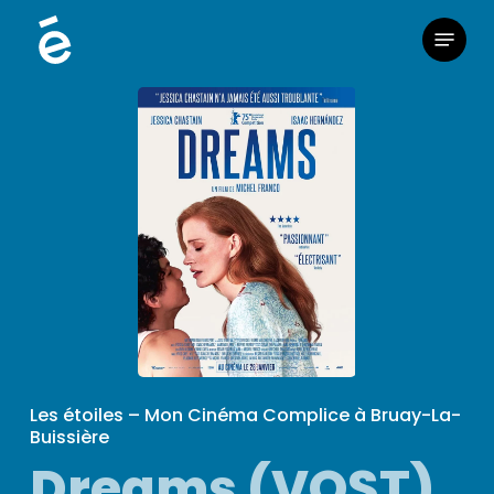
Skip
Menu
to
main
content
Les étoiles – Mon Cinéma Complice à Bruay-La-
Buissière
Dreams (VOST)