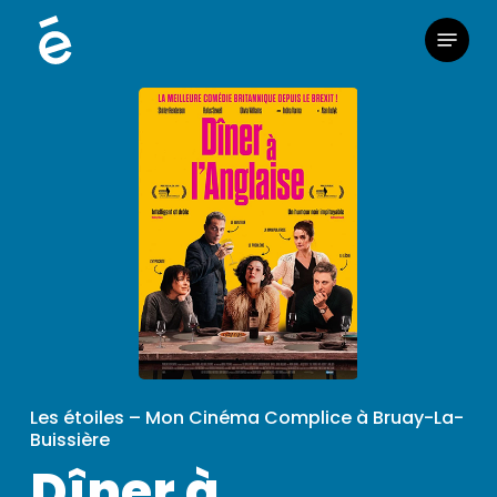
Skip
Menu
to
main
content
Les étoiles – Mon Cinéma Complice à Bruay-La-
Buissière
Dîner à