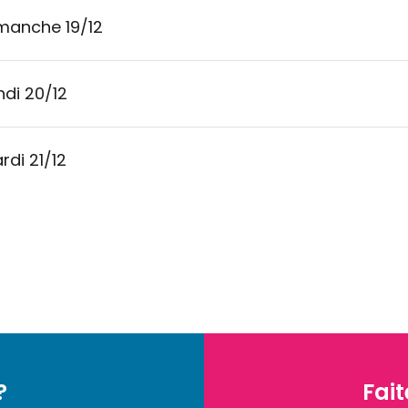
manche 19/12
ndi 20/12
rdi 21/12
?
Fait