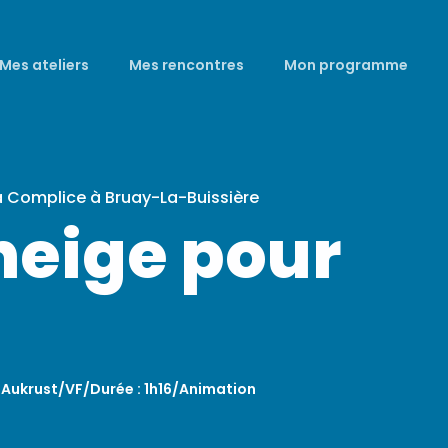
Mes ateliers
Mes rencontres
Mon programme
a Complice à Bruay-La-Buissière
 neige pour
ll Aukrust/VF/Durée : 1h16/Animation