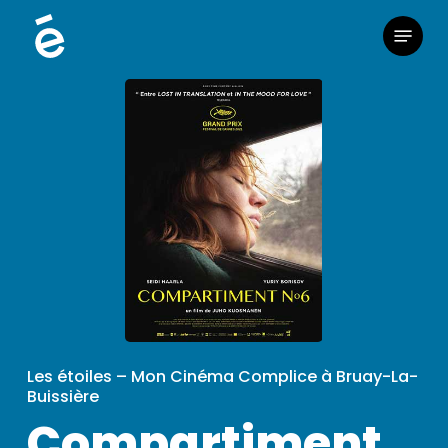
Skip
Menu
to
main
content
Les étoiles – Mon Cinéma Complice à Bruay-La-
Buissière
Compartiment