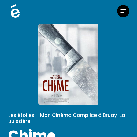
Skip
Menu
to
main
content
Les étoiles – Mon Cinéma Complice à Bruay-La-
Buissière
Chime