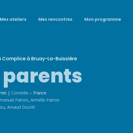
Mes ateliers
Mes rencontres
Mon programme
a Complice à Bruay-La-Buissière
 parents
6min
|
Comédie
– France
manuel Patron
,
Armelle Patron
iou
,
Arnaud Ducret