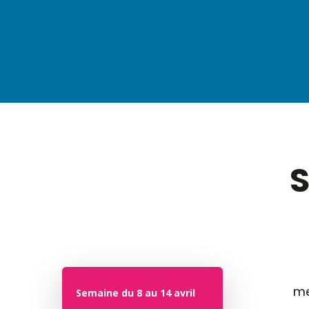
S
me
Semaine du 8 au 14 avril