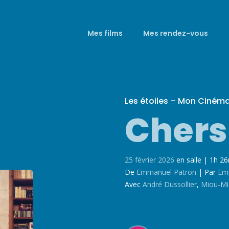
Mes films
Mes rendez-vous
Les étoiles – Mon Ciném
Chers
25 février 2026
en salle
|
1h 2
De
Emmanuel Patron
|
Par
Em
Avec
André Dussollier
,
Miou-M