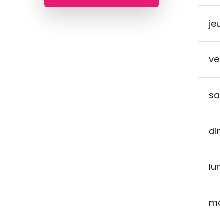
jeu
ve
sa
di
lun
ma