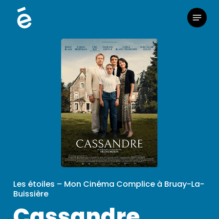
Skip
Menu
to
main
content
Les étoiles – Mon Cinéma Complice à Bruay-La-
Buissière
Cassandre