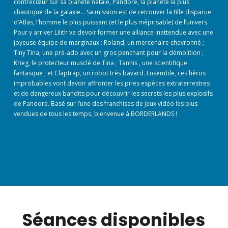
contrecœur sur sa planète natale, Pandore, la planète la plus
chaotique de la galaxie… Sa mission est de retrouver la fille disparue
d’Atlas, l’homme le plus puissant (et le plus méprisable) de l’univers.
Pour y arriver Lilith va devoir former une alliance inattendue avec une
joyeuse équipe de marginaux : Roland, un mercenaire chevronné ;
Tiny Tina, une pré-ado avec un gros penchant pour la démolition ;
Krieg, le protecteur musclé de Tina ; Tannis , une scientifique
fantasque ; et Claptrap, un robot très bavard. Ensemble, ces héros
improbables vont devoir affronter les pires espèces extraterrestres
et de dangereux bandits pour découvrir les secrets les plus explosifs
de Pandore. Basé sur l’une des franchises de jeux vidéo les plus
vendues de tous les temps, bienvenue à BORDERLANDS !
Séances disponibles