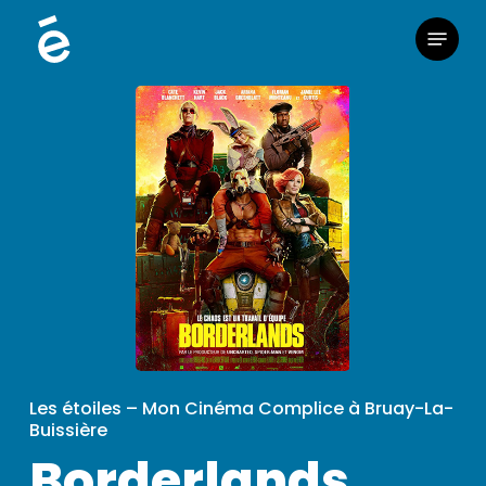
Skip
Menu
to
main
content
Les étoiles – Mon Cinéma Complice à Bruay-La-
Buissière
Borderlands