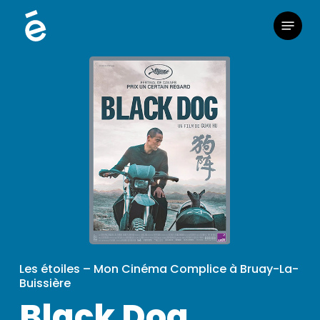
Skip
Menu
to
main
content
Les étoiles – Mon Cinéma Complice à Bruay-La-
Buissière
Black Dog