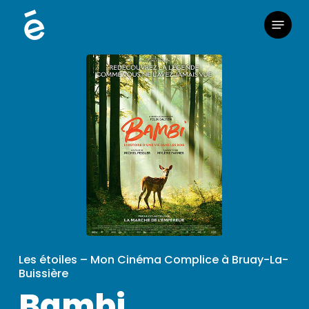
Skip
Menu
to
main
content
Les étoiles – Mon Cinéma Complice à Bruay-La-
Buissière
Bambi