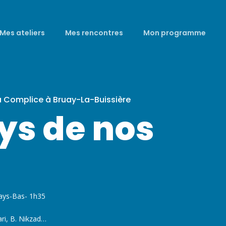
Mes ateliers
Mes rencontres
Mon programme
a Complice à Bruay-La-Buissière
ys de nos
Pays-Bas- 1h35
ri, B. Nikzad…