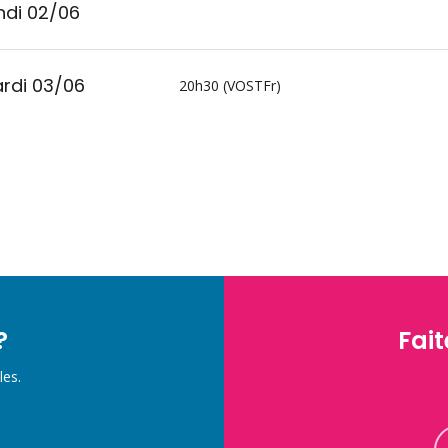
ndi 02/06
rdi 03/06
20h30 (VOSTFr)
?
Fait
les.