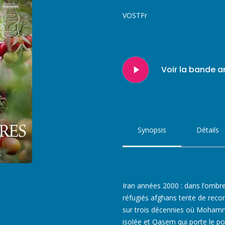
VOSTFr
Play
Voir la bande 
Video
Synopsis
Détails
Iran années 2000 : dans l’ombre 
réfugiés afghans tente de recon
sur trois décennies où Mohamm
isolée et Qasem qui porte le poi