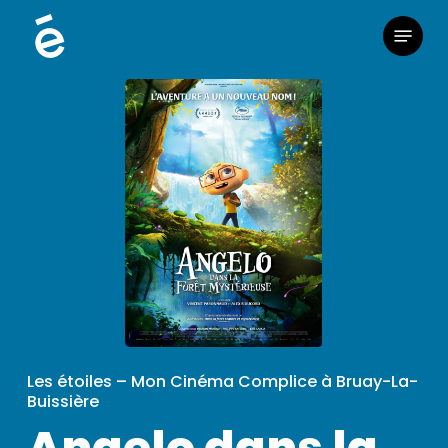
Skip
Menu
to
main
content
Les étoiles – Mon Cinéma Complice à Bruay-La-
Buissière