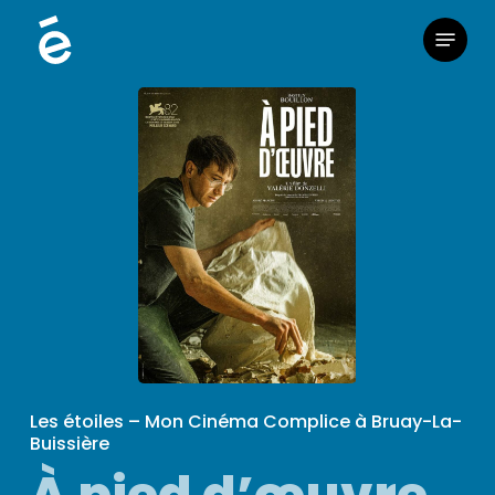
Skip
Menu
to
main
content
Les étoiles – Mon Cinéma Complice à Bruay-La-
Buissière