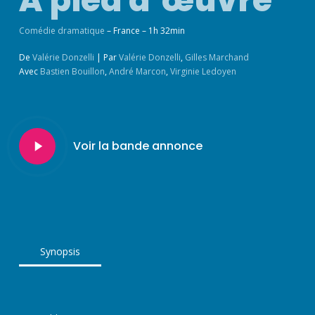
À pied d’œuvre
Comédie dramatique
– France – 1h 32min
De
Valérie Donzelli
|
Par
Valérie Donzelli
,
Gilles Marchand
Avec
Bastien Bouillon
,
André Marcon
,
Virginie Ledoyen
Play
Voir la bande annonce
Video
Synopsis